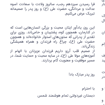
ار
فرا رسیدن سیزدهم رجب، سالروز ولادت با سعادت اسوه
عدالت و مردانگی، حضرت علی (ع) و روز پدر را صمیمانه
تبریک عرض می‌کنیم.
ک
ل
این روز، یادآور ایثار، محبت و بزرگی انسان‌هایی است که
ن
در کنارمان، همچون کوه، پشتیبان و حامی‌اند. روزی برای
تقدیر از پدرانی که ستون‌های استوار خانواده‌اند و همچون
حضرت علی (ع)، چراغ راه فرزندان و همراه همیشگی
م
زندگی‌اند.
از صمیم قلب آرزو داریم فرزندان عزیزتان با الهام از
ف
آموزه‌های مولا علی (ع)، در سایه محبت و حمایت شما، در
ید
مسیر موفقیت و معنویت گام بردارند.
ت
روز پدر مبارک باد!
در
و
با احترام
دبستان غیردولتی تمام هوشمند شمس
و