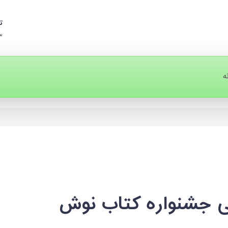
ت
۳
ه
نی جشنواره کتاب نوش